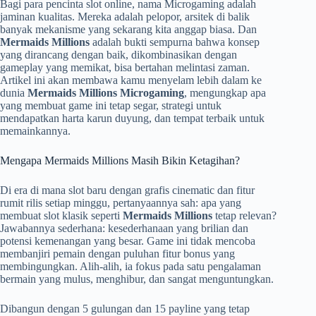
Bagi para pencinta slot online, nama Microgaming adalah
jaminan kualitas. Mereka adalah pelopor, arsitek di balik
banyak mekanisme yang sekarang kita anggap biasa. Dan
Mermaids Millions
adalah bukti sempurna bahwa konsep
yang dirancang dengan baik, dikombinasikan dengan
gameplay yang memikat, bisa bertahan melintasi zaman.
Artikel ini akan membawa kamu menyelam lebih dalam ke
dunia
Mermaids Millions Microgaming
, mengungkap apa
yang membuat game ini tetap segar, strategi untuk
mendapatkan harta karun duyung, dan tempat terbaik untuk
memainkannya.
Mengapa Mermaids Millions Masih Bikin Ketagihan?
Di era di mana slot baru dengan grafis cinematic dan fitur
rumit rilis setiap minggu, pertanyaannya sah: apa yang
membuat slot klasik seperti
Mermaids Millions
tetap relevan?
Jawabannya sederhana: kesederhanaan yang brilian dan
potensi kemenangan yang besar. Game ini tidak mencoba
membanjiri pemain dengan puluhan fitur bonus yang
membingungkan. Alih-alih, ia fokus pada satu pengalaman
bermain yang mulus, menghibur, dan sangat menguntungkan.
Dibangun dengan 5 gulungan dan 15 payline yang tetap