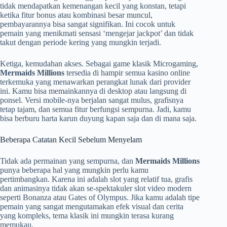
tidak mendapatkan kemenangan kecil yang konstan, tetapi
ketika fitur bonus atau kombinasi besar muncul,
pembayarannya bisa sangat signifikan. Ini cocok untuk
pemain yang menikmati sensasi ‘mengejar jackpot’ dan tidak
takut dengan periode kering yang mungkin terjadi.
Ketiga, kemudahan akses. Sebagai game klasik Microgaming,
Mermaids Millions
tersedia di hampir semua kasino online
terkemuka yang menawarkan perangkat lunak dari provider
ini. Kamu bisa memainkannya di desktop atau langsung di
ponsel. Versi mobile-nya berjalan sangat mulus, grafisnya
tetap tajam, dan semua fitur berfungsi sempurna. Jadi, kamu
bisa berburu harta karun duyung kapan saja dan di mana saja.
Beberapa Catatan Kecil Sebelum Menyelam
Tidak ada permainan yang sempurna, dan
Mermaids Millions
punya beberapa hal yang mungkin perlu kamu
pertimbangkan. Karena ini adalah slot yang relatif tua, grafis
dan animasinya tidak akan se-spektakuler slot video modern
seperti Bonanza atau Gates of Olympus. Jika kamu adalah tipe
pemain yang sangat mengutamakan efek visual dan cerita
yang kompleks, tema klasik ini mungkin terasa kurang
memukau.