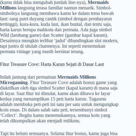
(kamu tidak bisa mengubah jumlah line-nya),
Mermaids
Millions
langsung terasa familiar namun menarik. Simbol-
simbolnya langsung membawa kamu ke dalam tema bawah
laut: sang putri duyung cantik (simbol dengan pembayaran
tertinggi), kura-kura, kuda laut, ikan buntal, dan tentu saja,
harta karun berupa mahkota dan permata. Ada juga simbol
Wild (lambang game) dan Scatter (gambar kapal karam).
Desainnya mungkin terlihat ‘jadul’ dibandingkan slot modern,
tapi justru di situlah charmenya. Ini seperti menemukan
permata vintage yang masih bersinar terang.
Fitur Treasure Cove: Harta Karun Sejati di Dasar Laut
Inilah jantung dari permainan
Mermaids Millions
Microgaming
. Fitur Treasure Cove adalah bonus game yang
diaktifkan oleh tiga simbol Scatter (kapal karam) di mana saja
di layar. Saat fitur ini dimulai, kamu akan dibawa ke layar
kedua yang menampilkan 15 peti harta karun. Tugasmu
adalah membuka peti-peti ini satu per satu untuk mengungkap
koin emas. Di dalam salah satu peti, tersembunyi simbol
‘Collect’. Begitu kamu menemukannya, semua koin yang
telah dikumpulkan akan menjadi milikmu.
Tapi itu belum semuanya. Selama fitur bonus, kamu juga bisa