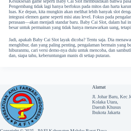
Kesuksesan game seperti Baby Cai Slot membuktikan bahwa pasar
Pengembang tidak lagi hanya berfokus pada mitos dan harta karun, 
luas. Ke depan, kita mungkin akan melihat lebih banyak slot denga
integrasi elemen game seperti misi atau level. Fokus pada pengal
perasaan—akan menjadi standar baru. Baby Cai Slot, dalam hal i
besar untuk permainan yang tidak hanya menawarkan uang, tetapi 
Jadi, apakah Baby Cai Slot layak dicoba? Tentu saja. Dia menawar
menghibur, dan yang paling penting, pengalaman bermain yang b
hiburanmu, cari versi demo-nya dulu untuk mencoba, dan sambu
dan, siapa tahu, keberuntungan manis di setiap putaran.
Alamat
Jl. Johar Baru, Kec 
Kolaka Utara,
Daerah Khusus
Ibukota Jakarta
Copyright © 2025 - PAFI Kabupaten Maluku Barat Daya