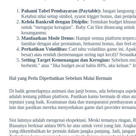
Pahami Tabel Pembayaran (Paytable):
Jangan langsung s
Ketahui nilai setiap simbol, syarat trigger bonus, dan penjela
Kelola Bankroll dengan Disiplin:
Tentukan budget khusus 
untuk "mengejar kerugian". Baby Cai Slot dirancang untuk 
keuanganmu.
Manfaatkan Mode Demo:
Hampir semua platform terperc
familiar dengan alur permainan, frekuensi bonus, dan feel
Perhatikan Volatilitas:
Cari tahu volatilitas game ini. Apak
besar) atau rendah (kemenangan sering tapi kecil)? Sesua
Setting Target Kemenangan dan Kerugian:
Sebelum mulai
berhenti." atau "Jika budget awal habis 80%, aku keluar." Ini
Hal yang Perlu Diperhatikan Sebelum Mulai Bermain
Di balik gemerlapnya animasi dan janji bonus, ada beberapa aspe
adalah tentang pilihan platform. Pastikan kamu bermain di situs at
reputasi yang baik. Keamanan data dan transparansi pembayaran a
lain dan pastikan mereka menyediakan game dari provider ternam
Sisi lainnya adalah mengenai ekspektasi. Meski temanya ringan, RT
Biasanya berkisar antara 96% ke atas untuk versi yang fair. Angka 
yang dikembalikan ke pemain dalam jangka panjang. Jadi, jangan b