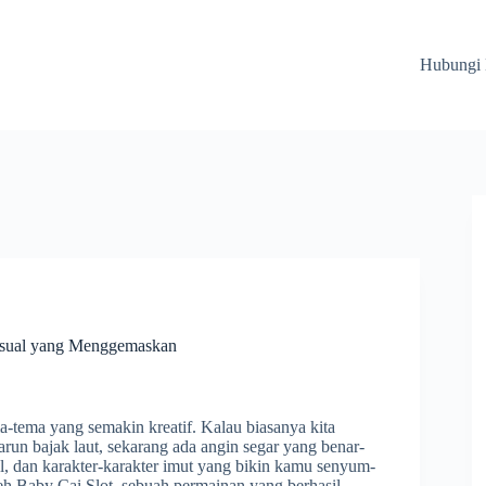
Hubungi
Visual yang Menggemaskan
-tema yang semakin kreatif. Kalau biasanya kita
arun bajak laut, sekarang ada angin segar yang benar-
l, dan karakter-karakter imut yang bikin kamu senyum-
eh Baby Cai Slot, sebuah permainan yang berhasil