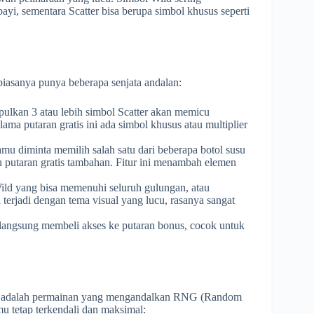
yi, sementara Scatter bisa berupa simbol khusus seperti
 biasanya punya beberapa senjata andalan:
pulkan 3 atau lebih simbol Scatter akan memicu
lama putaran gratis ini ada simbol khusus atau multiplier
amu diminta memilih salah satu dari beberapa botol susu
u putaran gratis tambahan. Fitur ini menambah elemen
ld yang bisa memenuhi seluruh gulungan, atau
terjadi dengan tema visual yang lucu, rasanya sangat
langsung membeli akses ke putaran bonus, cocok untuk
 ini adalah permainan yang mengandalkan RNG (Random
u tetap terkendali dan maksimal: