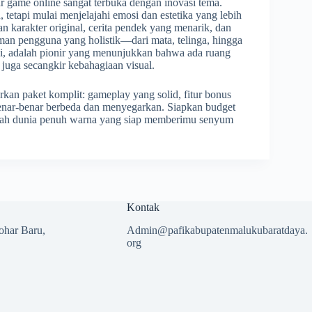
 game online sangat terbuka dengan inovasi tema.
tetapi mulai menjelajahi emosi dan estetika yang lebih
n karakter original, cerita pendek yang menarik, dan
aman pengguna yang holistik—dari mata, telinga, hingga
ni, adalah pionir yang menunjukkan bahwa ada ruang
juga secangkir kebahagiaan visual.
kan paket komplit: gameplay yang solid, fitur bonus
enar-benar berbeda dan menyegarkan. Siapkan budget
tlah dunia penuh warna yang siap memberimu senyum
Kontak
Johar Baru,
Admin@pafikabupatenmalukubaratdaya.
org