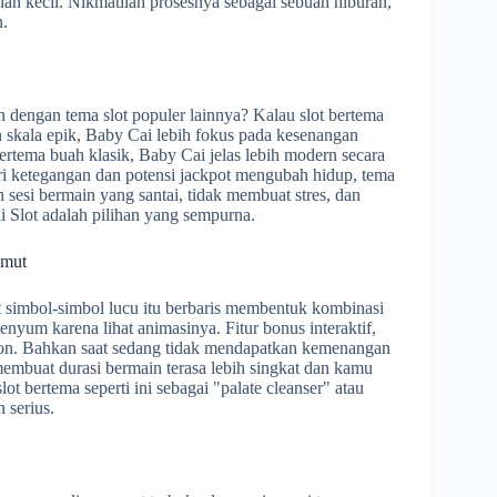
an kecil. Nikmatilah prosesnya sebagai sebuah hiburan,
.
dengan tema slot populer lainnya? Kalau slot bertema
 skala epik, Baby Cai lebih fokus pada kesenangan
bertema buah klasik, Baby Cai jelas lebih modern secara
ncari ketegangan dan potensi jackpot mengubah hidup, tema
 sesi bermain yang santai, tidak membuat stres, dan
Slot adalah pilihan yang sempurna.
Imut
t simbol-simbol lucu itu berbaris membentuk kombinasi
yum karena lihat animasinya. Fitur bonus interaktif,
ton. Bahkan saat sedang tidak mendapatkan kemenangan
 membuat durasi bermain terasa lebih singkat dan kamu
t bertema seperti ini sebagai "palate cleanser" atau
 serius.