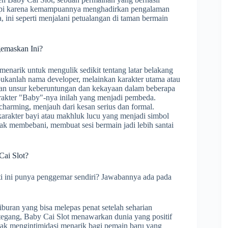
tapi karena kemampuannya menghadirkan pengalaman
 ini seperti menjalani petualangan di taman bermain
gemaskan Ini?
menarik untuk mengulik sedikit tentang latar belakang
bukanlah nama developer, melainkan karakter utama atau
engan unsur keberuntungan dan kekayaan dalam beberapa
arakter "Baby"-nya inilah yang menjadi pembeda.
arming, menjauh dari kesan serius dan formal.
 karakter bayi atau makhluk lucu yang menjadi simbol
idak membebani, membuat sesi bermain jadi lebih santai
Cai Slot?
rti ini punya penggemar sendiri? Jawabannya ada pada
buran yang bisa melepas penat setelah seharian
 tegang, Baby Cai Slot menawarkan dunia yang positif
dak mengintimidasi menarik bagi pemain baru yang