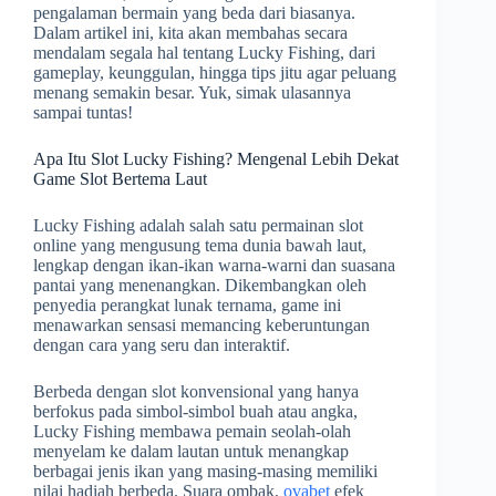
pengalaman bermain yang beda dari biasanya.
Dalam artikel ini, kita akan membahas secara
mendalam segala hal tentang Lucky Fishing, dari
gameplay, keunggulan, hingga tips jitu agar peluang
menang semakin besar. Yuk, simak ulasannya
sampai tuntas!
Apa Itu Slot Lucky Fishing? Mengenal Lebih Dekat
Game Slot Bertema Laut
Lucky Fishing adalah salah satu permainan slot
online yang mengusung tema dunia bawah laut,
lengkap dengan ikan-ikan warna-warni dan suasana
pantai yang menenangkan. Dikembangkan oleh
penyedia perangkat lunak ternama, game ini
menawarkan sensasi memancing keberuntungan
dengan cara yang seru dan interaktif.
Berbeda dengan slot konvensional yang hanya
berfokus pada simbol-simbol buah atau angka,
Lucky Fishing membawa pemain seolah-olah
menyelam ke dalam lautan untuk menangkap
berbagai jenis ikan yang masing-masing memiliki
nilai hadiah berbeda. Suara ombak,
ovabet
efek