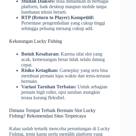
Mudah Diakses:
Bisa dimainkan di berbagai
platform, baik desktop maupun mobile tanpa
hambatan teknis berarti.
RTP (Return to Player) Kompetitif:
Persentase pengembalian yang cukup tinggi
sehingga peluang menang cukup adil.
Kekurangan Lucky Fishing
Butuh Kesabaran:
Karena sifat slot yang
acak, kemenangan besar tidak selalu datang
cepat.
Risiko Ketagihan:
Gameplay yang seru bisa
membuat pemain lupa waktu dan terus-terusan
bermain.
Variasi Taruhan Terbatas:
Untuk sebagian
pemain high roller, opsi taruhan mungkin
terasa kurang fleksibel.
Dimana Tempat Terbaik Bermain Slot Lucky
Fishing? Rekomendasi Situs Terpercaya
Kalau sudah tertarik mencoba peruntungan di Lucky
Fishing, tentu kamu perlu memilih platform yang