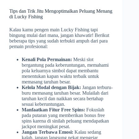
Tips dan Trik Jitu Mengoptimalkan Peluang Menang
di Lucky Fishing
Kalau kamu pengen main Lucky Fishing tapi
bingung mulai dari mana, jangan khawatir! Berikut
beberapa tips yang sudah terbukti ampuh dari para
pemain profesional:
Kenali Pola Permainan:
Meski slot
bergantung pada keberuntungan, memahami
pola keluarnya simbol dapat membantu
menentukan kapan waktu terbaik untuk
memasang taruhan besar.
Kelola Modal dengan Bijak:
Jangan terburu-
buru memasang taruhan besar. Mulailah dari
taruhan kecil dan naikkan secara bertahap
sesuai keberuntungan.
Manfaatkan Fitur Free Spins:
Fokuslah
pada putaran yang memberikan bonus free
spins karena di sinilah peluang mendapatkan
jackpot meningkat pesat.
Jangan Terbawa Emosi:
Kalau sedang
kalah, jangan langsung nekat mengejar