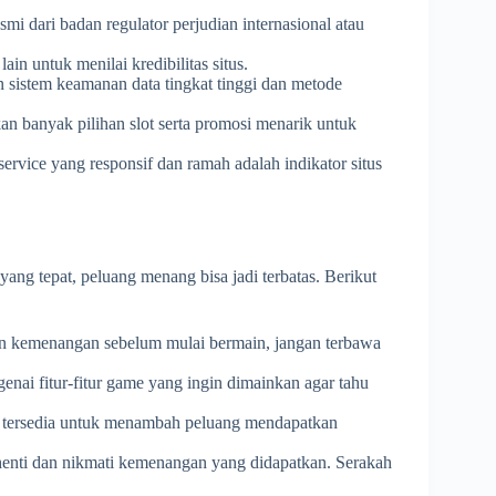
esmi dari badan regulator perjudian internasional atau
ain untuk menilai kredibilitas situs.
 sistem keamanan data tingkat tinggi dan metode
an banyak pilihan slot serta promosi menarik untuk
rvice yang responsif dan ramah adalah indikator situs
ang tepat, peluang menang bisa jadi terbatas. Berikut
an kemenangan sebelum mulai bermain, jangan terbawa
enai fitur-fitur game yang ingin dimainkan agar tahu
 tersedia untuk menambah peluang mendapatkan
henti dan nikmati kemenangan yang didapatkan. Serakah