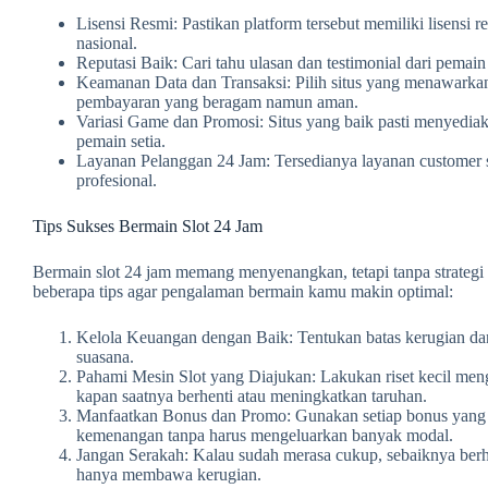
Lisensi Resmi: Pastikan platform tersebut memiliki lisensi r
nasional.
Reputasi Baik: Cari tahu ulasan dan testimonial dari pemain l
Keamanan Data dan Transaksi: Pilih situs yang menawarkan
pembayaran yang beragam namun aman.
Variasi Game dan Promosi: Situs yang baik pasti menyediak
pemain setia.
Layanan Pelanggan 24 Jam: Tersedianya layanan customer se
profesional.
Tips Sukses Bermain Slot 24 Jam
Bermain slot 24 jam memang menyenangkan, tetapi tanpa strategi y
beberapa tips agar pengalaman bermain kamu makin optimal:
Kelola Keuangan dengan Baik: Tentukan batas kerugian d
suasana.
Pahami Mesin Slot yang Diajukan: Lakukan riset kecil meng
kapan saatnya berhenti atau meningkatkan taruhan.
Manfaatkan Bonus dan Promo: Gunakan setiap bonus yang
kemenangan tanpa harus mengeluarkan banyak modal.
Jangan Serakah: Kalau sudah merasa cukup, sebaiknya ber
hanya membawa kerugian.