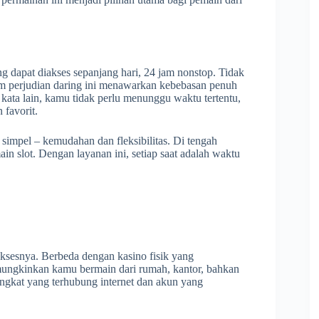
ng dapat diakses sepanjang hari, 24 jam nonstop. Tidak
form perjudian daring ini menawarkan kebebasan penuh
ata lain, kamu tidak perlu menunggu waktu tertentu,
 favorit.
impel – kemudahan dan fleksibilitas. Di tengah
ain slot. Dengan layanan ini, setiap saat adalah waktu
ksesnya. Berbeda dengan kasino fisik yang
mungkinkan kamu bermain dari rumah, kantor, bahkan
ngkat yang terhubung internet dan akun yang