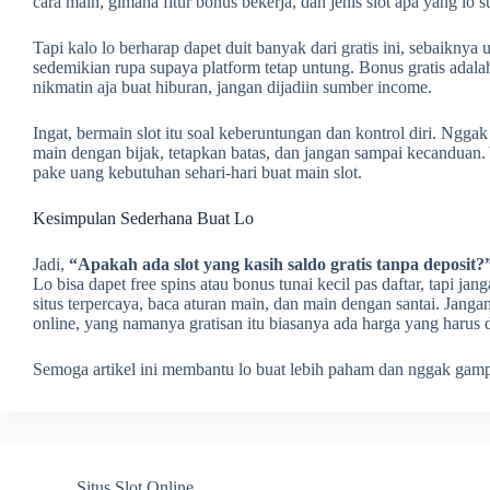
cara main, gimana fitur bonus bekerja, dan jenis slot apa yang lo s
Tapi kalo lo berharap dapet duit banyak dari gratis ini, sebaiknya 
sedemikian rupa supaya platform tetap untung. Bonus gratis adala
nikmatin aja buat hiburan, jangan dijadiin sumber income.
Ingat, bermain slot itu soal keberuntungan dan kontrol diri. Nggak
main dengan bijak, tetapkan batas, dan jangan sampai kecanduan.
pake uang kebutuhan sehari-hari buat main slot.
Kesimpulan Sederhana Buat Lo
Jadi,
“Apakah ada slot yang kasih saldo gratis tanpa deposit?
Lo bisa dapet free spins atau bonus tunai kecil pas daftar, tapi jan
situs terpercaya, baca aturan main, dan main dengan santai. Jangan
online, yang namanya gratisan itu biasanya ada harga yang harus d
Semoga artikel ini membantu lo buat lebih paham dan nggak gamp
Situs Slot Online