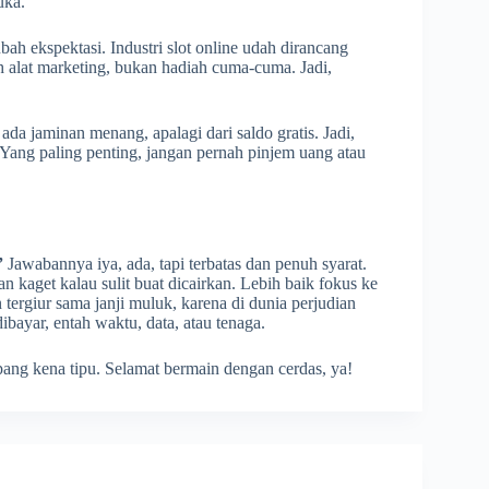
uka.
ubah ekspektasi. Industri slot online udah dirancang
h alat marketing, bukan hadiah cuma-cuma. Jadi,
 ada jaminan menang, apalagi dari saldo gratis. Jadi,
 Yang paling penting, jangan pernah pinjem uang atau
”
Jawabannya iya, ada, tapi terbatas dan penuh syarat.
gan kaget kalau sulit buat dicairkan. Lebih baik fokus ke
 tergiur sama janji muluk, karena di dunia perjudian
ibayar, entah waktu, data, atau tenaga.
ang kena tipu. Selamat bermain dengan cerdas, ya!