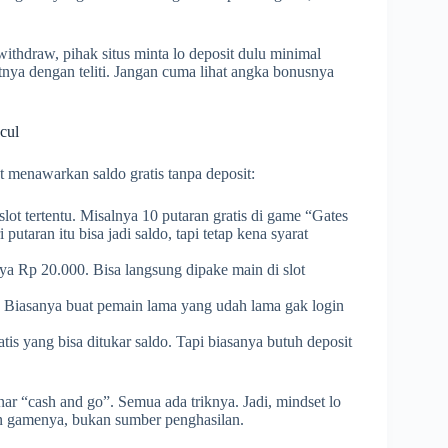
withdraw, pihak situs minta lo deposit dulu minimal
ratnya dengan teliti. Jangan cuma lihat angka bonusnya
cul
at menawarkan saldo gratis tanpa deposit:
slot tertentu. Misalnya 10 putaran gratis di game “Gates
taran itu bisa jadi saldo, tapi tetap kena syarat
ya Rp 20.000. Bisa langsung dipake main di slot
. Biasanya buat pemain lama yang udah lama gak login
tis yang bisa ditukar saldo. Tapi biasanya butuh deposit
nar “cash and go”. Semua ada triknya. Jadi, mindset lo
n gamenya, bukan sumber penghasilan.