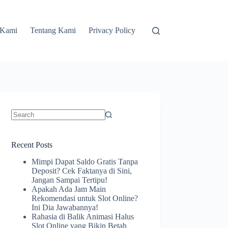
 Kami
Tentang Kami
Privacy Policy
No
results
Recent Posts
Mimpi Dapat Saldo Gratis Tanpa
Deposit? Cek Faktanya di Sini,
Jangan Sampai Tertipu!
Apakah Ada Jam Main
Rekomendasi untuk Slot Online?
Ini Dia Jawabannya!
Rahasia di Balik Animasi Halus
Slot Online yang Bikin Betah