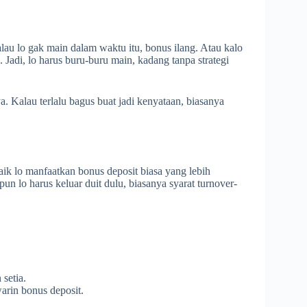
lau lo gak main dalam waktu itu, bonus ilang. Atau kalo
. Jadi, lo harus buru-buru main, kadang tanpa strategi
a. Kalau terlalu bagus buat jadi kenyataan, biasanya
baik lo manfaatkan bonus deposit biasa yang lebih
un lo harus keluar duit dulu, biasanya syarat turnover-
setia.
arin bonus deposit.