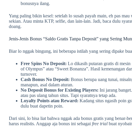
bonusnya ilang.
Yang paling bikin kesel: setelah lo susah payah main, eh pas mau 
sekian. Atau minta KTP, selfie, dan lain-lain. Jadi, baca dulu sya
doang.
Jenis-Jenis Bonus “Saldo Gratis Tanpa Deposit” yang Sering Mun
Biar lo nggak bingung, ini beberapa istilah yang sering dipake bu
Free Spins No Deposit:
Lo dikasih putaran gratis di mesin 
of Olympus” atau “Sweet Bonanza”. Hasil kemenangan dari pu
turnover.
Cash Bonus No Deposit:
Bonus berupa uang tunai, misaln
manapun, asal dalam aturan.
No Deposit Bonus for Existing Players:
Ini jarang banget
atau pas ulang tahun situs. Tapi syaratnya tetap ada.
Loyalty Points atau Reward:
Kadang situs ngasih poin gra
dulu buat dapetin poin.
Dari sini, lo bisa liat bahwa nggak ada bonus gratis yang benar-be
harus realistis. Anggap aja bonus ini sebagai
free trial
buat nyobai