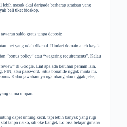
wal lebih masuk akal daripada berharap gratisan yang
ak beli tiket bioskop.
 tawaran saldo gratis tanpa deposit:
atau .net yang udah dikenal. Hindari domain aneh kayak
ian “bonus policy” atau “wagering requirements”. Kalau
review” di Google. Liat apa ada keluhan pemain lain.
, PIN, atau password. Situs bonafide nggak minta itu.
bonus. Kalau jawabannya ngambang atau nggak jelas,
a yang cuma umpan.
runtung dapet untung kecil, tapi lebih banyak yang rugi
ot tanpa risiko, sih oke banget. Lo bisa belajar gimana