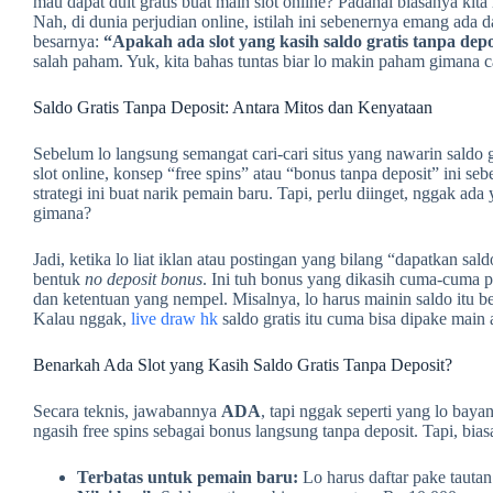
mau dapat duit gratis buat main slot online? Padahal biasanya kita
Nah, di dunia perjudian online, istilah ini sebenernya emang ada 
besarnya:
“Apakah ada slot yang kasih saldo gratis tanpa depo
salah paham. Yuk, kita bahas tuntas biar lo makin paham gimana ca
Saldo Gratis Tanpa Deposit: Antara Mitos dan Kenyataan
Sebelum lo langsung semangat cari-cari situs yang nawarin saldo gra
slot online, konsep “free spins” atau “bonus tanpa deposit” ini s
strategi ini buat narik pemain baru. Tapi, perlu diinget, nggak ad
gimana?
Jadi, ketika lo liat iklan atau postingan yang bilang “dapatkan sal
bentuk
no deposit bonus
. Ini tuh bonus yang dikasih cuma-cuma pas
dan ketentuan yang nempel. Misalnya, lo harus mainin saldo itu ber
Kalau nggak,
live draw hk
saldo gratis itu cuma bisa dipake main a
Benarkah Ada Slot yang Kasih Saldo Gratis Tanpa Deposit?
Secara teknis, jawabannya
ADA
, tapi nggak seperti yang lo bay
ngasih free spins sebagai bonus langsung tanpa deposit. Tapi, bias
Terbatas untuk pemain baru:
Lo harus daftar pake tautan