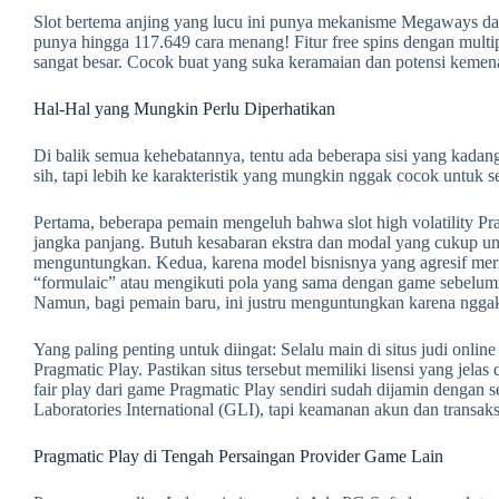
Slot bertema anjing yang lucu ini punya mekanisme Megaways dari
punya hingga 117.649 cara menang! Fitur free spins dengan multi
sangat besar. Cocok buat yang suka keramaian dan potensi keme
Hal-Hal yang Mungkin Perlu Diperhatikan
Di balik semua kehebatannya, tentu ada beberapa sisi yang kad
sih, tapi lebih ke karakteristik yang mungkin nggak cocok untuk 
Pertama, beberapa pemain mengeluh bahwa slot high volatility Pra
jangka panjang. Butuh kesabaran ekstra dan modal yang cukup u
menguntungkan. Kedua, karena model bisnisnya yang agresif meril
“formulaic” atau mengikuti pola yang sama dengan game sebelumny
Namun, bagi pemain baru, ini justru menguntungkan karena nggak 
Yang paling penting untuk diingat: Selalu main di situs judi onl
Pragmatic Play. Pastikan situs tersebut memiliki lisensi yang jel
fair play dari game Pragmatic Play sendiri sudah dijamin dengan s
Laboratories International (GLI), tapi keamanan akun dan transak
Pragmatic Play di Tengah Persaingan Provider Game Lain