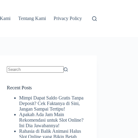
 Kami
Tentang Kami
Privacy Policy
No
results
Recent Posts
Mimpi Dapat Saldo Gratis Tanpa
Deposit? Cek Faktanya di Sini,
Jangan Sampai Tertipu!
Apakah Ada Jam Main
Rekomendasi untuk Slot Online?
Ini Dia Jawabannya!
Rahasia di Balik Animasi Halus
Slot Online yang Bikin Betah