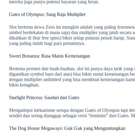
mereka juga punya potensi bayaran yang besar.
Gates of Olympus: Sang Raja Multiplier
Slot bertema dewa Zeus ini mungkin adalah yang paling fenome
simbol berdekatan di mana saja) dan multiplier yang jatuh secara 
dikalikan di fitur free spins) bikin setiap putaran penuh harap. Su
yang paling indah bagi para pemainnya.
Sweet Bonanza: Rasa Manis Kemenangan
Bertema permen dan buah-buahan, slot ini punya daya tarik yang
digantikan symbol baru dari atas) bisa bikin rantai kemenangan ber
dengan multiplier unlimited yang bisa membuat kemenangan kamu me
bikin ketagihan.
Starlight Princess: Saudari dari Gates
Mengadopsi mekanisme serupa dengan Gates of Olympus tapi den
sendiri dan sering dianggap sebagai versi “feminim” dari Gates. M
The Dog House Megaways: Guk Guk yang Menguntungkan