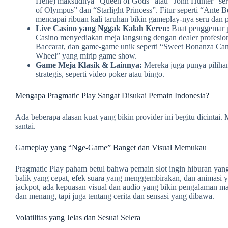
Hehe) maksudnya “Queen of Gods” atau “John Hunter” serie
of Olympus” dan “Starlight Princess”. Fitur seperti “Ante B
mencapai ribuan kali taruhan bikin gameplay-nya seru dan 
Live Casino yang Nggak Kalah Keren:
Buat penggemar p
Casino menyediakan meja langsung dengan dealer profesion
Baccarat, dan game-game unik seperti “Sweet Bonanza Candy
Wheel” yang mirip game show.
Game Meja Klasik & Lainnya:
Mereka juga punya pilihan
strategis, seperti video poker atau bingo.
Mengapa Pragmatic Play Sangat Disukai Pemain Indonesia?
Ada beberapa alasan kuat yang bikin provider ini begitu dicintai. 
santai.
Gameplay yang “Nge-Game” Banget dan Visual Memukau
Pragmatic Play paham betul bahwa pemain slot ingin hiburan y
balik yang cepat, efek suara yang menggembirakan, dan animasi ya
jackpot, ada kepuasan visual dan audio yang bikin pengalaman mai
dan menang, tapi juga tentang cerita dan sensasi yang dibawa.
Volatilitas yang Jelas dan Sesuai Selera