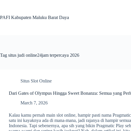
Skip
to
content
PAFI Kabupaten Maluku Barat Daya
Tag
situs judi online24jam terpercaya 2026
Situs Slot Online
Dari Gates of Olympus Hingga Sweet Bonanza: Semua yang Perl
March 7, 2026
Kalau kamu pernah main slot online, hampir pasti nama Pragmatic
satu ini kayaknya ada di mana-mana, jadi rajanya di hampir semua
Indonesia. Tapi sebenernya, apa sih yang bikin Pragmatic Play s
warna-warni dan sering kasih jackpot? Nah, dalam artikel ini, kit