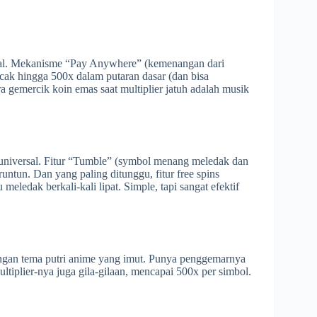
nal. Mekanisme “Pay Anywhere” (kemenangan dari
acak hingga 500x dalam putaran dasar (dan bisa
ara gemercik koin emas saat multiplier jatuh adalah musik
 universal. Fitur “Tumble” (symbol menang meledak dan
untun. Dan yang paling ditunggu, fitur free spins
ledak berkali-kali lipat. Simple, tapi sangat efektif
gan tema putri anime yang imut. Punya penggemarnya
ultiplier-nya juga gila-gilaan, mencapai 500x per simbol.