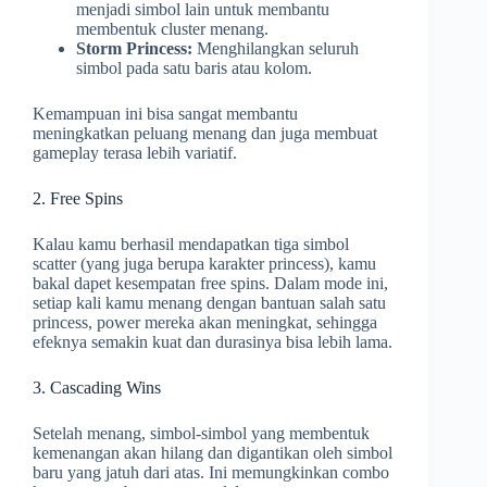
menjadi simbol lain untuk membantu
membentuk cluster menang.
Storm Princess:
Menghilangkan seluruh
simbol pada satu baris atau kolom.
Kemampuan ini bisa sangat membantu
meningkatkan peluang menang dan juga membuat
gameplay terasa lebih variatif.
2. Free Spins
Kalau kamu berhasil mendapatkan tiga simbol
scatter (yang juga berupa karakter princess), kamu
bakal dapet kesempatan free spins. Dalam mode ini,
setiap kali kamu menang dengan bantuan salah satu
princess, power mereka akan meningkat, sehingga
efeknya semakin kuat dan durasinya bisa lebih lama.
3. Cascading Wins
Setelah menang, simbol-simbol yang membentuk
kemenangan akan hilang dan digantikan oleh simbol
baru yang jatuh dari atas. Ini memungkinkan combo