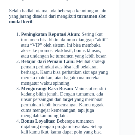
Selain hadiah utama, ada beberapa keuntungan lain
yang jarang disadari dari mengikuti
turnamen slot
modal kecil
:
Peningkatan Reputasi Akun:
Sering ikut
turnamen bisa bikin akunmu dianggap “aktif”
atau “VIP” oleh sistem. Ini bisa membuka
akses ke promosi eksklusif, bonus khusus,
atau undangan ke turnamen yang lebih besar.
Belajar dari Pemain Lain:
Melihat strategi
pemain peringkat atas bisa jadi pelajaran
berharga. Kamu bisa perhatikan slot apa yang
mereka mainkan, atau bagaimana mereka
mengatur waktu spinning.
Mengurangi Rasa Bosan:
Main slot sendiri
kadang bikin jenuh. Dengan turnamen, ada
unsur persaingan dan target yang membuat
permainan lebih bersemangat. Kamu nggak
cuma mengejar kemenangan, tapi juga
mengalahkan orang lain.
Bonus Loyalitas:
Beberapa turnamen
digabung dengan program loyalitas. Setiap
kali kamu ikut, kamu dapat poin yang bisa